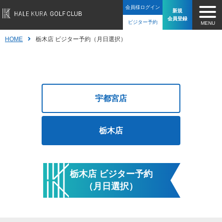
会員様
ログイン
新規
会員登録
ビジター
予約
MENU
HOME
栃木店 ビジター予約（月日選択）
宇都宮店
栃木店
栃木店 ビジター予約
（月日選択）