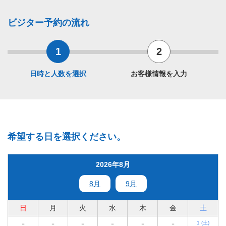
ビジター予約の流れ
1
2
日時と人数を選択
お客様情報を入力
希望する日を選択ください。
2026年8月
8月
9月
日
月
火
水
木
金
土
1
(土)
－
－
－
－
－
－